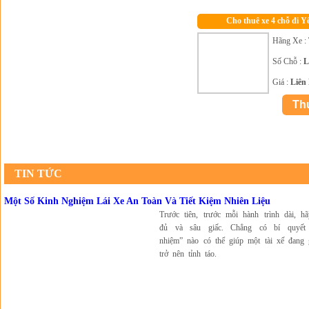
Cho thuê xe 4 chỗ đi Y
Hãng Xe :
Số Chỗ :
L
Giá :
Liên
TIN TỨC
Một Số Kinh Nghiệm Lái Xe An Toàn Và Tiết Kiệm Nhiên Liệu
Trước tiên, trước mỗi hành trình dài, h
đủ và sâu giấc. Chẳng có bí quyết
nhiệm” nào có thể giúp một tài xế đang 
trở nên tỉnh táo.