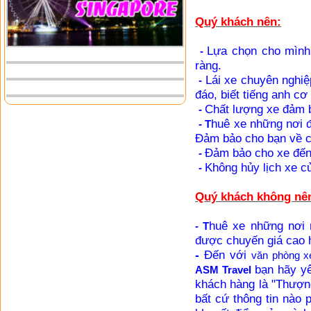
Quý khách nên:
Lựa chọn cho mình 
-
ràng.
Lái xe chuyên nghiệp
-
đáo, biết tiếng anh cơ 
Chất lượng xe đảm 
-
huê xe những nơi đ
- T
Đảm bảo cho bạn về ch
Đảm bảo cho xe đến
-
Không hủy lịch xe c
-
Quý khách không nê
huê xe những nơi 
- T
được chuyến giá cao 
-
Đến với
văn phòng x
bạn hãy yê
ASM Travel
khách hàng là "Thượng
bất cứ thông tin nào