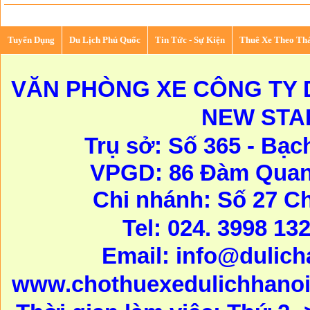
Tuyển Dụng
Du Lịch Phú Quốc
Tin Tức - Sự Kiện
Thuê Xe Theo Th
VĂN PHÒNG XE CÔNG TY D
NEW STA
Trụ sở: Số 365 - Bạc
VPGD: 86 Đàm Quang
Chi nhánh: Số 27 C
Tel: 024. 3998 13
Email:
info@dulic
www.chothuexedulichhanoi