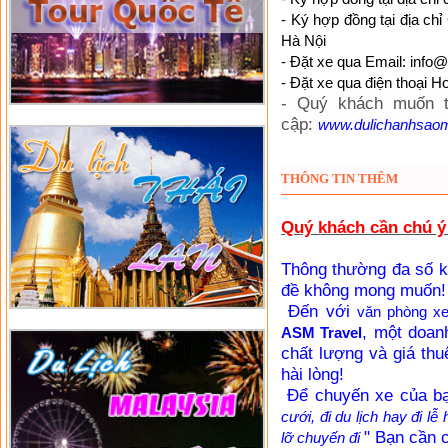
- Ký hợp đồng tại địa ch
Hà Nội
- Đặt xe qua Email:
info@
- Đặt xe qua điện thoại
Ho
- Quý khách muốn th
cập:
www.dulichanhsao
THÔNG TIN THÊM
Quý khách cần chú ý 
Thông thường đa số k
đề không mong muốn!
Đến với
văn phòng x
, một doan
ASM Travel
chất lượng và giá thu
hài lòng!
Để chuyến xe của bạn
cưới, đi du lịch hay đi lễ 
" Bạn cần 
lỡ chuyến đi