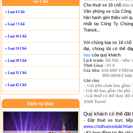
Số Chỗ
Cho thuê xe 16 ch
ỗ
đón ti
Văn phòng xe của Công T
» Loại 4 Chỗ
hân hạnh giới thiệu với 
nhất tại Công Ty Chúng 
» Loại 7 Chỗ
Transit...
» Loại 16 Chỗ
Với chủng loại xe 16 chỗ
đại, chúng tôi có thể 
» Loại 24 Chỗ
bay
của quý khách:
Lịch trình:
Hà Nội - tiến/
» Loại 29 Chỗ
Thời Gian
: 03 h
Giá tiền:
650.000 VNĐ/lư
» Loại 35 Chỗ
800.000đ/2 lượt
Ghi chú:
» Loại 45 Chỗ
- Giá trên chưa bao gồm: 
- Giá đã bao gồm chi phí: 
- Giá thuê có thể thay đổi 
ASM Travel
Dịch vụ khác
Quý khách có thể đặt
- Đặt thuê xe trực tiế
www.chothuexedulichhan
- Ký hợp đồng tại địa chỉ