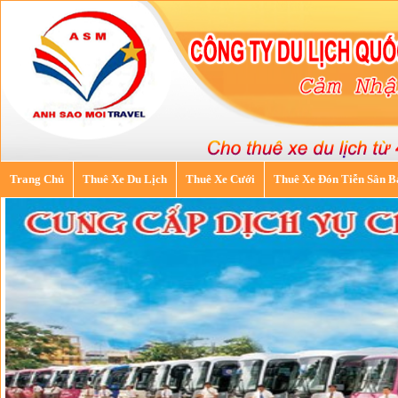
Trang Chủ
Thuê Xe Du Lịch
Thuê Xe Cưới
Thuê Xe Đón Tiễn Sân B