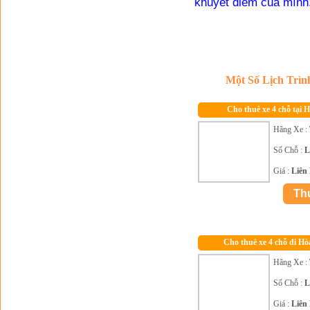
khuyết điểm của mình
Một Số Lịch Trì
Cho thuê xe 4 chỗ tại 
Hãng Xe :
Số Chỗ :
L
Giá :
Liên
Cho thuê xe 4 chỗ đi Hò
Hãng Xe :
Số Chỗ :
L
Giá :
Liên