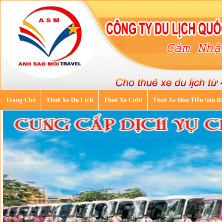
Trang Chủ
Thuê Xe Du Lịch
Thuê Xe Cưới
Thuê Xe Đón Tiễn Sân B