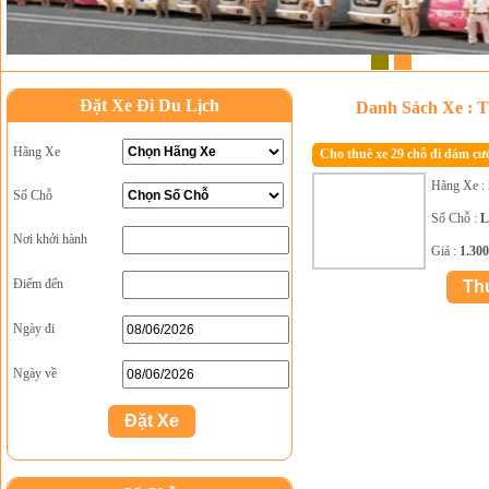
1
2
Đặt Xe Đi Du Lịch
Danh Sách Xe : 
Hãng Xe
Cho thuê xe 29 chỗ đi đám cướ
Hãng Xe :
Số Chỗ
Số Chỗ :
L
Nơi khởi hành
Giá :
1.30
Điểm đến
Ngày đi
Ngày về