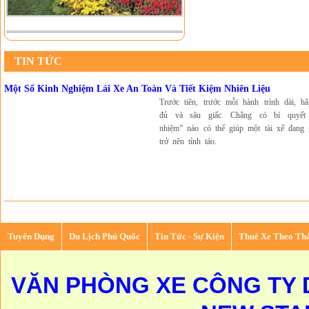
TIN TỨC
Một Số Kinh Nghiệm Lái Xe An Toàn Và Tiết Kiệm Nhiên Liệu
Trước tiên, trước mỗi hành trình dài, h
đủ và sâu giấc. Chẳng có bí quyết
nhiệm” nào có thể giúp một tài xế đang 
trở nên tỉnh táo.
Tuyển Dụng
Du Lịch Phú Quốc
Tin Tức - Sự Kiện
Thuê Xe Theo Th
VĂN PHÒNG XE CÔNG TY D