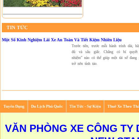
TIN TỨC
Một Số Kinh Nghiệm Lái Xe An Toàn Và Tiết Kiệm Nhiên Liệu
Trước tiên, trước mỗi hành trình dài, h
đủ và sâu giấc. Chẳng có bí quyết
nhiệm” nào có thể giúp một tài xế đang 
trở nên tỉnh táo.
Tuyển Dụng
Du Lịch Phú Quốc
Tin Tức - Sự Kiện
Thuê Xe Theo Th
VĂN PHÒNG XE CÔNG TY D