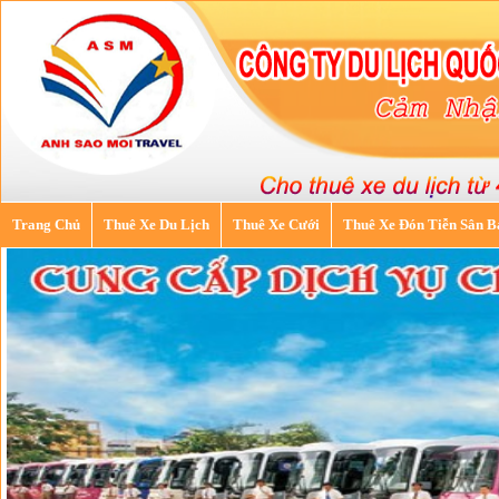
Trang Chủ
Thuê Xe Du Lịch
Thuê Xe Cưới
Thuê Xe Đón Tiễn Sân B