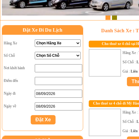
1
2
Đặt Xe Đi Du Lịch
Danh Sách Xe : 
Hãng Xe
Cho thuê xe 4 chỗ tại 
Hãng Xe :
Số Chỗ
Số Chỗ :
L
Nơi khởi hành
Giá :
Liên
Điểm đến
Ngày đi
Cho thuê xe 4 chỗ đi Mỹ Hào
Ngày về
Hãng Xe :
Số Chỗ :
L
Giá :
Liên