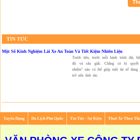
TIN TỨC
Một Số Kinh Nghiệm Lái Xe An Toàn Và Tiết Kiệm Nhiên Liệu
Trước tiên, trước mỗi hành trình dài, h
đủ và sâu giấc. Chẳng có bí quyết
nhiệm” nào có thể giúp một tài xế đang 
trở nên tỉnh táo.
Tuyển Dụng
Du Lịch Phú Quốc
Tin Tức - Sự Kiện
Thuê Xe Theo Th