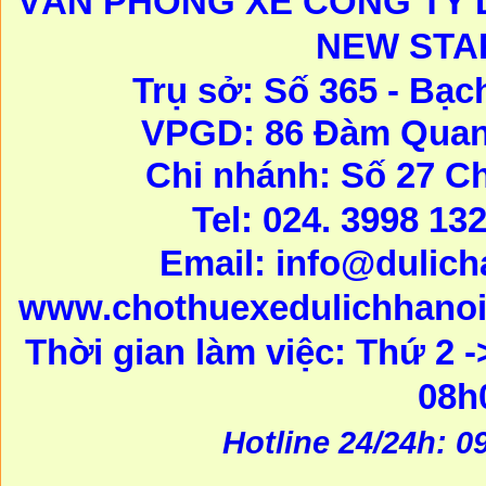
VĂN PHÒNG XE CÔNG TY D
NEW STA
Trụ sở: Số 365 - Bạc
VPGD: 86 Đàm Quang
Chi nhánh: Số 27 C
Tel: 024. 3998 13
Email:
info@dulic
www.chothuexedulichhanoi
Thời gian làm việc: Thứ 2 -
08h
Hotline 24/24h: 0