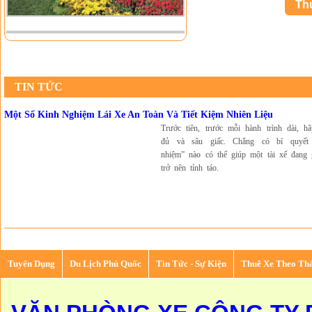
TIN TỨC
Một Số Kinh Nghiệm Lái Xe An Toàn Và Tiết Kiệm Nhiên Liệu
Trước tiên, trước mỗi hành trình dài, h
đủ và sâu giấc. Chẳng có bí quyết
nhiệm” nào có thể giúp một tài xế đang 
trở nên tỉnh táo.
Tuyển Dụng
Du Lịch Phú Quốc
Tin Tức - Sự Kiện
Thuê Xe Theo Th