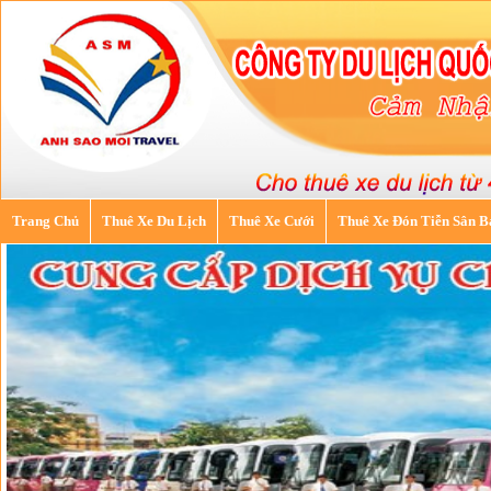
Trang Chủ
Thuê Xe Du Lịch
Thuê Xe Cưới
Thuê Xe Đón Tiễn Sân B