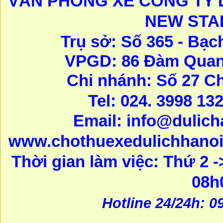
VĂN PHÒNG XE CÔNG TY D
NEW STA
Trụ sở: Số 365 - Bạc
VPGD: 86 Đàm Quang
Chi nhánh: Số 27 C
Tel: 024. 3998 13
Email:
info@dulic
www.chothuexedulichhanoi
Thời gian làm việc: Thứ 2 -
08h
Hotline 24/24h: 0