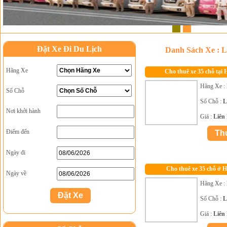
1
2
Đặt Xe Đi Du Lịch
Danh Sách Xe : L
Hãng Xe
Cho thuê xe 35 chỗ tại 
Hãng Xe :
Số Chỗ
Số Chỗ :
L
Nơi khởi hành
Giá :
Liên
Điểm đến
Ngày đi
Cho thuê xe 35 chỗ ở H
Ngày về
Hãng Xe :
Số Chỗ :
L
Giá :
Liên