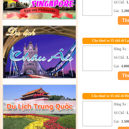
Số Chỗ :
L
Giá :
3.20
Cho thuê xe 35 chỗ đi L
Hãng Xe :
Số Chỗ :
L
Giá :
4.00
Cho thuê xe 35 chỗ đi Đ
Hãng Xe :
Số Chỗ :
L
Giá :
3.50