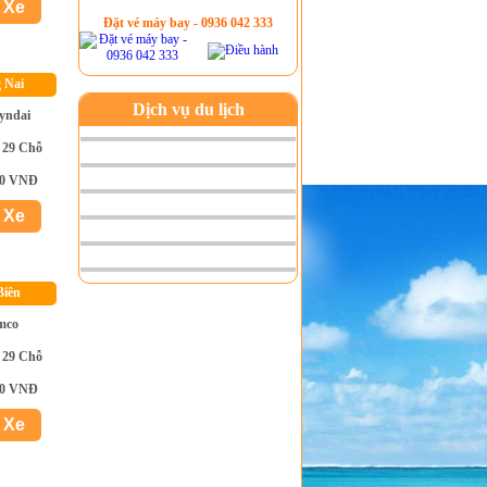
Đặt vé máy bay - 0936 042 333
g Nai
Dịch vụ du lịch
yndai
 29 Chỗ
00 VNĐ
Biên
mco
 29 Chỗ
00 VNĐ