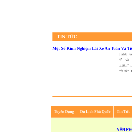
TIN TỨC
Một Số Kinh Nghiệm Lái Xe An Toàn Và Ti
Trước ti
đủ và 
nhiệm” n
trở nên t
Tuyển Dụng
Du Lịch Phú Quốc
Tin Tức 
VĂN PH