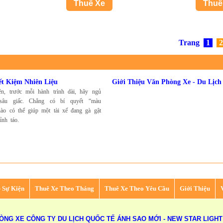
Trang
1
2
ết Kiệm Nhiên Liệu
Giới Thiệu Văn Phòng Xe - Du Lịc
ên, trước mỗi hành trình dài, hãy ngủ
sâu giấc. Chẳng có bí quyết “màu
ào có thể giúp một tài xế đang gà gật
ỉnh táo.
- Sự Kiện
Thuê Xe Theo Tháng
Thuê Xe Theo Yêu Cầu
Giới Thiệu
ÒNG XE CÔNG TY DU LỊCH QUỐC TẾ ÁNH SAO MỚI - NEW STAR LIGHT