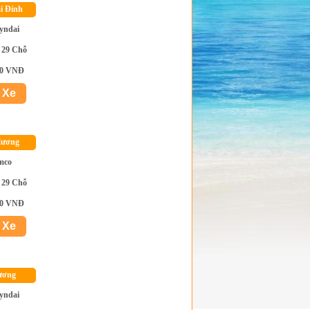
ái Đính
yndai
 29 Chỗ
00 VNĐ
Hương
mco
 29 Chỗ
00 VNĐ
Dương
yndai