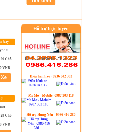
Hỗ trợ trực tuyến
ân bay
yndai
 29 Chỗ
00 VNĐ
Điều hành xe - 0936 042 333
Ms Mơ - Mobile: 0987 303 118
ội
mco
Hỗ trợ Hưng Yên - 0986 416 286
 29 Chỗ
00 VNĐ