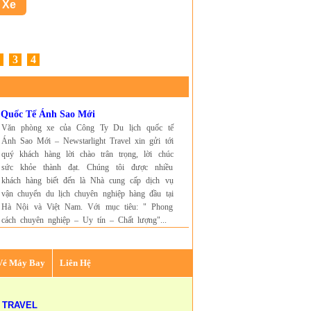
3
4
h Quốc Tế Ánh Sao Mới
Văn phòng xe của Công Ty Du lịch quốc tế
Ánh Sao Mới – Newstarlight Travel xin gửi tới
quý khách hàng lời chào trân trọng, lời chúc
sức khỏe thành đạt. Chúng tôi được nhiều
khách hàng biết đến là Nhà cung cấp dịch vụ
vận chuyển du lịch chuyên nghiệp hàng đầu tại
Hà Nội và Việt Nam. Với mục tiêu: " Phong
cách chuyên nghiệp – Uy tín – Chất lượng"...
Vé Máy Bay
Liên Hệ
 TRAVEL