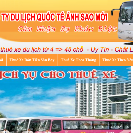
ới
Thuê Xe Đón Tiễn Sân Bay
Thuê Xe Theo Tháng
Thuê Xe Theo Yê