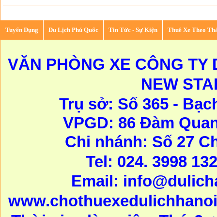
Tuyển Dụng
Du Lịch Phú Quốc
Tin Tức - Sự Kiện
Thuê Xe Theo Th
VĂN PHÒNG XE CÔNG TY D
NEW STA
Trụ sở: Số 365 - Bạc
VPGD: 86 Đàm Quang
Chi nhánh: Số 27 C
Tel: 024. 3998 13
Email:
info@dulic
www.chothuexedulichhanoi