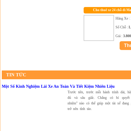
Cho thuê xe 24 chỗ đi M
Hãng Xe :
Số Chỗ :
L
Giá :
3.80
TIN TỨC
Một Số Kinh Nghiệm Lái Xe An Toàn Và Tiết Kiệm Nhiên Liệu
Trước tiên, trước mỗi hành trình dài, h
đủ và sâu giấc. Chẳng có bí quyết
nhiệm” nào có thể giúp một tài xế đang 
trở nên tỉnh táo.