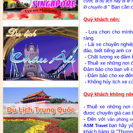
cưới, đi du lịch hay đi lễ 
" Bạn cần 
lỡ chuyến đi
Quý khách nên:
Lựa chọn cho mình 
-
ràng.
Lái xe chuyên nghiệp
-
đáo, biết tiếng anh cơ 
Chất lượng xe đảm 
-
huê xe những nơi đ
- T
Đảm bảo cho bạn về ch
Đảm bảo cho xe đến
-
Không hủy lịch xe c
-
Quý khách không nê
huê xe những nơi 
- T
được chuyến giá cao 
-
Đến với
văn phòng x
bạn hãy yê
ASM Travel
khách hàng là "Thượng