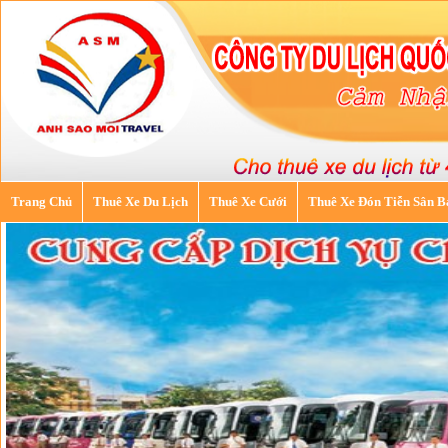
Trang Chủ
Thuê Xe Du Lịch
Thuê Xe Cưới
Thuê Xe Đón Tiễn Sân B