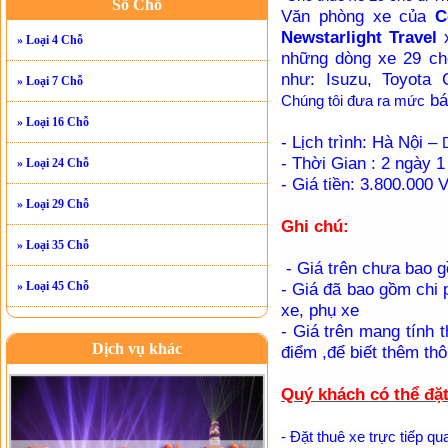
Số Chỗ
Văn phòng xe của
Cô
Newstarlight Travel
» Loại 4 Chỗ
những dòng xe 29 chỗ
như: Isuzu, Toyota C
» Loại 7 Chỗ
bá
Chúng tôi đưa ra mức
» Loại 16 Chỗ
- Lịch trình: Hà Nội –
- Thời Gian : 2 ngày 
» Loại 24 Chỗ
- Giá tiền: 3.800.000
» Loại 29 Chỗ
Ghi chú:
» Loại 35 Chỗ
- Giá trên chưa bao g
» Loại 45 Chỗ
- Giá đã bao gồm chi p
xe, phụ xe
- Giá trên mang tính t
Dịch vụ khác
điểm ,để biết thêm thôn
Quý khách có thể đặ
- Đặt thuê xe trực tiếp qu