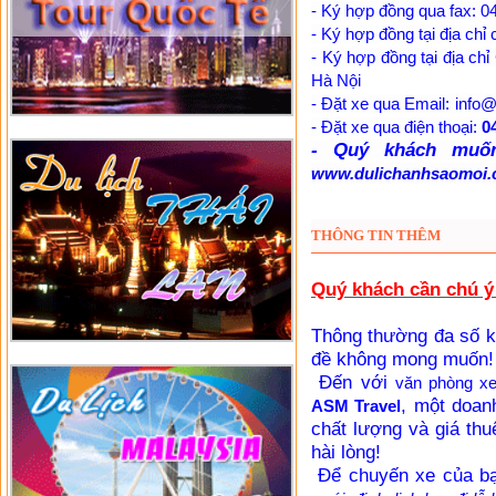
- Ký hợp đồng qua fax: 04
- Ký hợp đồng tại địa chỉ
- Ký hợp đồng tại địa ch
Hà Nội
- Đặt xe qua Email:
info
- Đặt xe qua điện thoại:
0
- Quý khách muốn
www.dulichanhsaomoi
Xem thêm
Nhà sàn Th
THÔNG TIN THÊM
Quý khách cần chú ý 
Thông thường đa số k
đề không mong muốn!
Đến với
văn phòng x
, một doan
ASM Travel
chất lượng và giá thu
hài lòng!
Để chuyến xe của bạn