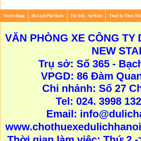
Tuyển Dụng
Du Lịch Phú Quốc
Tin Tức - Sự Kiện
Thuê Xe Theo Th
VĂN PHÒNG XE CÔNG TY D
NEW STA
Trụ sở: Số 365 - Bạc
VPGD: 86 Đàm Quang
Chi nhánh: Số 27 C
Tel: 024. 3998 13
Email:
info@dulic
www.chothuexedulichhanoi
Thời gian làm việc: Thứ 2 -