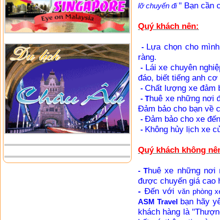
" Bạn cần 
lỡ chuyến đi
Quý khách nên:
Lựa chọn cho mình 
-
ràng.
Lái xe chuyên nghiệp
-
đáo, biết tiếng anh cơ 
Chất lượng xe đảm 
-
huê xe những nơi đ
- T
Đảm bảo cho bạn về ch
Đảm bảo cho xe đến
-
Không hủy lịch xe c
-
Quý khách không nê
huê xe những nơi 
- T
được chuyến giá cao 
-
Đến với
văn phòng x
bạn hãy yê
ASM Travel
khách hàng là "Thượng