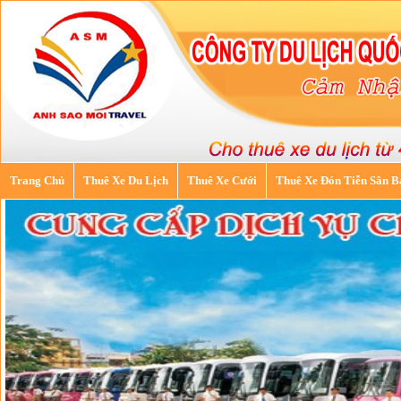
Trang Chủ
Thuê Xe Du Lịch
Thuê Xe Cưới
Thuê Xe Đón Tiễn Sân B