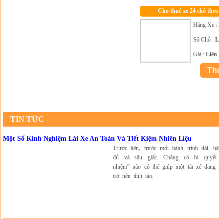
Cho thuê xe 24 chỗ theo
Hãng Xe :
Số Chỗ :
L
Giá :
Liên
TIN TỨC
Một Số Kinh Nghiệm Lái Xe An Toàn Và Tiết Kiệm Nhiên Liệu
Trước tiên, trước mỗi hành trình dài, h
đủ và sâu giấc. Chẳng có bí quyết
nhiệm” nào có thể giúp một tài xế đang 
trở nên tỉnh táo.