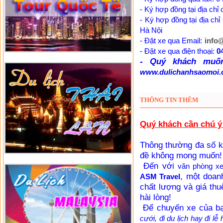
- Ký hợp đồng tại địa chỉ
- Ký hợp đồng tại địa ch
Hà Nội
- Đặt xe qua Email:
info
- Đặt xe qua điện thoại:
0
- Quý khách muốn
www.dulichanhsaomoi
THÔNG TIN THÊM
Quý khách cần chú ý 
Thông thường đa số k
đề không mong muốn!
Đến với
văn phòng x
, một doan
ASM Travel
chất lượng và giá thu
hài lòng!
Để chuyến xe của bạn
cưới, đi du lịch hay đi lễ 